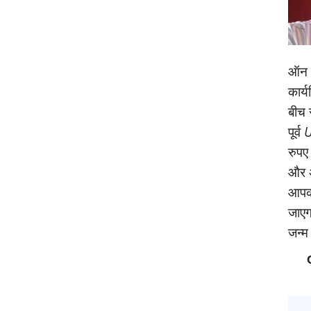
ऑन क
कार्
बीच 
पूर्व
U
रुपए
और अ
आपको
जाएगा
जन्‍