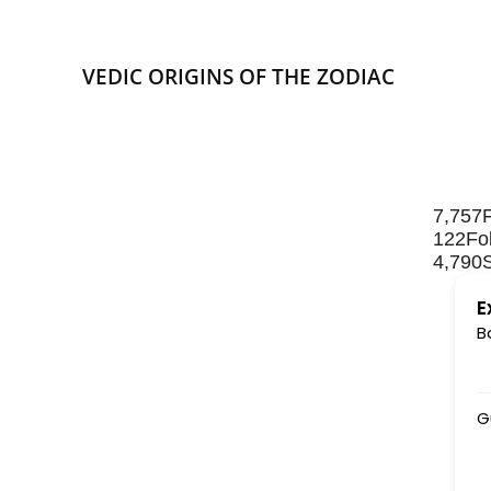
VEDIC ORIGINS OF THE ZODIAC
7,757
122
Fo
4,790
E
B
Gu