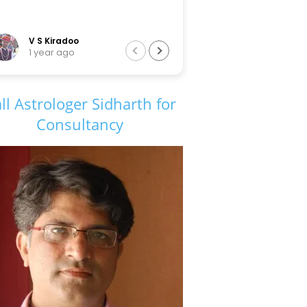
V S Kiradoo
Tarun Sir
1 year ago
6 years ago
ll Astrologer Sidharth for
Consultancy