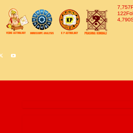
7,757
122
Fo
4,790