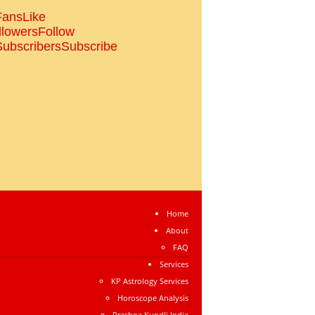
Fans
Like
llowers
Follow
Subscribers
Subscribe
Home
About
FAQ
Services
KP Astrology Services
Horoscope Analysis
Prashna Kundli India