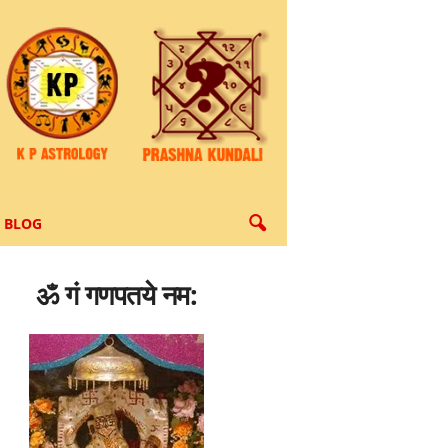
BLOG
ॐ गं गणपतये नम: