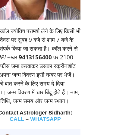
ॉल ज्‍योतिष परामर्श लेने के लिए किसी भी
यदिवस पर सुबह 9 बजे से शाम 7 बजे के
संपर्क किया जा सकता है। कॉल करने से
PI
नम्‍बर
9413156400
पर 2100
 फीस जमा करवाकर उसका स्‍क्रीनशॉट
पना जन्‍म विवरण इसी नम्‍बर पर भेजें।
 बात करने के लिए समय दे दिया
। जन्‍म विवरण में चार बिंदू होते हैं। नाम,
म तिथि, जन्‍म समय और जन्‍म स्‍थान।
Contact Astrologer Sidharth:
CALL
–
WHATSAPP