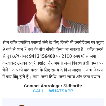
ऑन कॉल ज्‍योतिष परामर्श लेने के लिए किसी भी कार्यदिवस पर सुबह
9 बजे से शाम 7 बजे के बीच संपर्क किया जा सकता है। कॉल करने
से पूर्व
UPI
नम्‍बर
9413156400
पर 2100 रुपए फीस जमा
करवाकर उसका स्‍क्रीनशॉट और अपना जन्‍म विवरण इसी नम्‍बर पर
भेजें। आपको बात करने के लिए समय दे दिया जाएगा। जन्‍म विवरण
में चार बिंदू होते हैं। नाम, जन्‍म तिथि, जन्‍म समय और जन्‍म स्‍थान।
Contact Astrologer Sidharth:
CALL
–
WHATSAPP