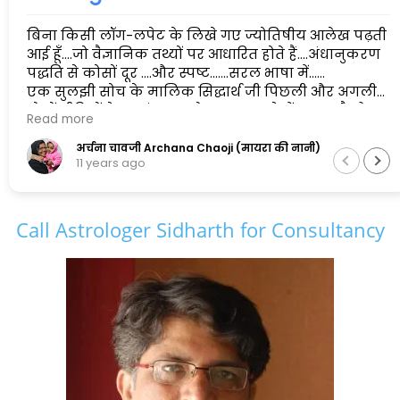
बिना किसी लॉग-लपेट के लिखे गए ज्योतिषीय आलेख पढ़ती
आई हूँ....जो वैज्ञानिक तथ्यों पर आधारित होते हैं....अंधानुकरण
पद्धति से कोसों दूर ....और स्पष्ट.......सरल भाषा में......
एक सुलझी सोच के मालिक सिद्धार्थ जी पिछली और अगली
दोनों पीढ़ियों के सामंजस्य को बनाए रखने में सफल है,और
Read more
इसलिए मैं इनकी कायल हूँ.......
अर्चना चावजी Archana Chaoji (मायरा की नानी)
11 years ago
Call Astrologer Sidharth for Consultancy