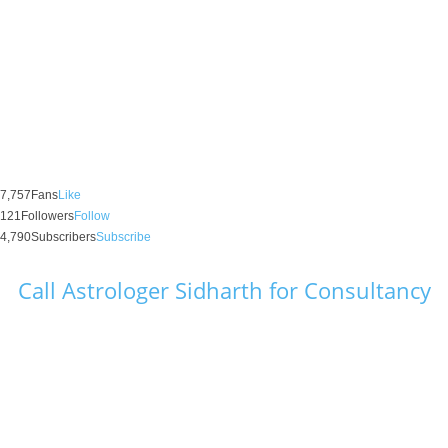
7,757
Fans
Like
121
Followers
Follow
4,790
Subscribers
Subscribe
Call Astrologer Sidharth for Consultancy