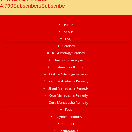
4,790
Subscribers
Subscribe
Home
About
FAQ
Services
KP Astrology Services
Horoscope Analysis
Prashna Kundli India
Online Astrology Services
Rahu Mahadasha Remedy
Shani Mahadasha Remedy
Ketu Mahadasha Remedy
Guru Mahadasha Remedy
Fees
Payment options
Contact
Testimonials