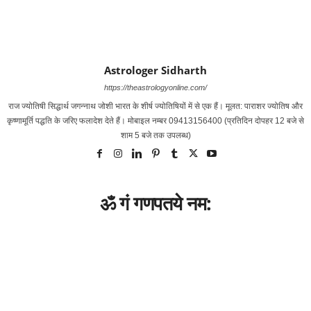
Astrologer Sidharth
https://theastrologyonline.com/
राज ज्‍योतिषी सिद्धार्थ जगन्‍नाथ जोशी भारत के शीर्ष ज्‍योतिषियों में से एक हैं। मूलत: पाराशर ज्‍योतिष और
कृष्‍णामूर्ति पद्धति के जरिए फलादेश देते हैं। मोबाइल नम्‍बर 09413156400 (प्रतिदिन दोपहर 12 बजे से
शाम 5 बजे तक उपलब्‍ध)
ॐ गं गणपतये नम: