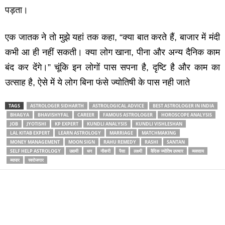
पड़ता।
एक जातक ने तो मुझे यहां तक कहा, “क्‍या बात करते हैं, बाजार में मंदी
कभी आ ही नहीं सकती। क्‍या लोग खाना, पीना और अन्‍य दैनिक काम
बंद कर देंगे।” चूंकि इन लोगों पास सपना है, दृष्टि है और काम का
उत्‍साह है, ऐसे में ये लोग बिना फंसे ज्‍योतिषी के पास नही जाते
TAGS
ASTROLOGER SIDHARTH
ASTROLOGICAL ADVICE
BEST ASTROLOGER IN INDIA
BHAGYA
BHAVISHYFAL
CAREER
FAMOUS ASTROLOGER
HOROSCOPE ANALYSIS
JOB
JYOTISHI
KP EXPERT
KUNDLI ANALYSIS
KUNDLI VISHLESHAN
LAL KITAB EXPERT
LEARN ASTROLOGY
MARRIAGE
MATCHMAKING
MONEY MANAGEMENT
MOON SIGN
RAHU REMEDY
RASHI
SANTAN
SELF HELP ASTROLOGY
उद्यमी
धन
नौकरी
पैसा
लक्ष्‍मी
वैदिक ज्‍योतिष उपचार
व्‍यवसाय
व्‍यापार
स्‍वरोजगार