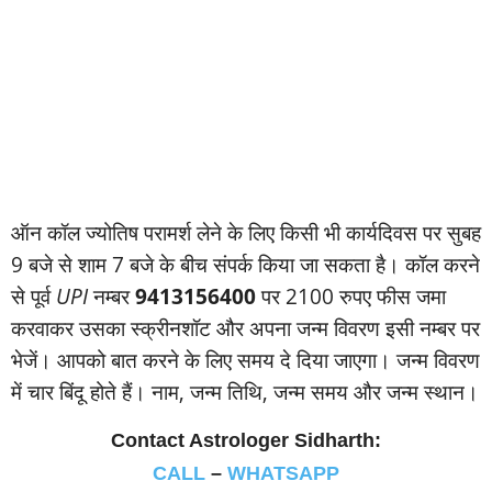
ऑन कॉल ज्‍योतिष परामर्श लेने के लिए किसी भी कार्यदिवस पर सुबह
9 बजे से शाम 7 बजे के बीच संपर्क किया जा सकता है। कॉल करने
से पूर्व
UPI
नम्‍बर
9413156400
पर 2100 रुपए फीस जमा
करवाकर उसका स्‍क्रीनशॉट और अपना जन्‍म विवरण इसी नम्‍बर पर
भेजें। आपको बात करने के लिए समय दे दिया जाएगा। जन्‍म विवरण
में चार बिंदू होते हैं। नाम, जन्‍म तिथि, जन्‍म समय और जन्‍म स्‍थान।
Contact Astrologer Sidharth:
CALL
–
WHATSAPP