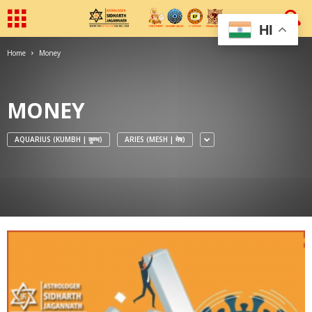
HI
Home
Money
MONEY
AQUARIUS (KUMBH | कुम्भ)
ARIES (MESH | मेष)