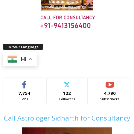
In Your Language
HI
7,754
122
4,790
Fans
Followers
Subscribers
Call Astrologer Sidharth for Consultancy