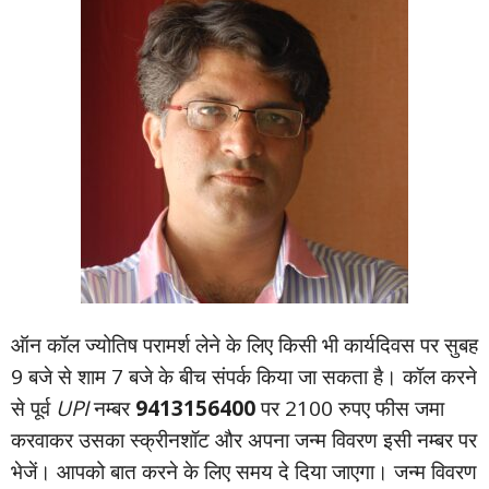
ऑन कॉल ज्‍योतिष परामर्श लेने के लिए किसी भी कार्यदिवस पर सुबह
9 बजे से शाम 7 बजे के बीच संपर्क किया जा सकता है। कॉल करने
से पूर्व
UPI
नम्‍बर
9413156400
पर 2100 रुपए फीस जमा
करवाकर उसका स्‍क्रीनशॉट और अपना जन्‍म विवरण इसी नम्‍बर पर
भेजें। आपको बात करने के लिए समय दे दिया जाएगा। जन्‍म विवरण