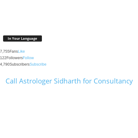
In Your Language
7,755
Fans
Like
122
Followers
Follow
4,790
Subscribers
Subscribe
Call Astrologer Sidharth for Consultancy