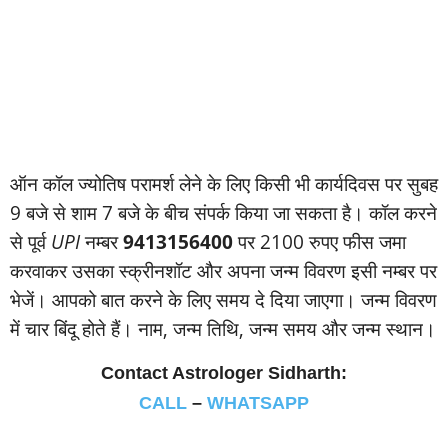
ऑन कॉल ज्‍योतिष परामर्श लेने के लिए किसी भी कार्यदिवस पर सुबह
9 बजे से शाम 7 बजे के बीच संपर्क किया जा सकता है। कॉल करने
से पूर्व
UPI
नम्‍बर
9413156400
पर 2100 रुपए फीस जमा
करवाकर उसका स्‍क्रीनशॉट और अपना जन्‍म विवरण इसी नम्‍बर पर
भेजें। आपको बात करने के लिए समय दे दिया जाएगा। जन्‍म विवरण
में चार बिंदू होते हैं। नाम, जन्‍म तिथि, जन्‍म समय और जन्‍म स्‍थान।
Contact Astrologer Sidharth:
CALL
–
WHATSAPP