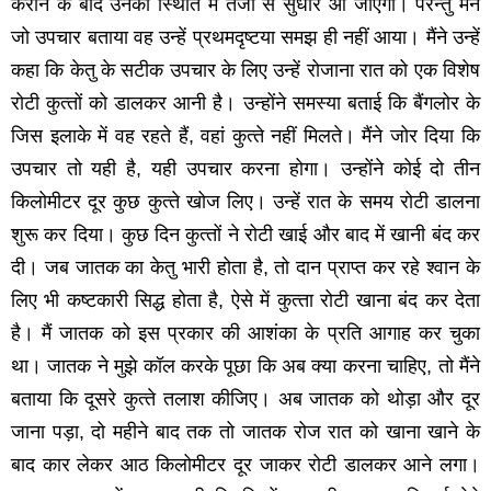
कराने के बाद उनकी स्थिति में तेजी से सुधार आ जाएगा। परन्‍तु मैंने
जो उपचार बताया वह उन्‍हें प्रथमदृष्‍टया समझ ही नहीं आया। मैंने उन्‍हें
कहा कि केतु के सटीक उपचार के लिए उन्‍हें रोजाना रात को एक विशेष
रोटी कुत्‍तों को डालकर आनी है। उन्‍होंने समस्‍या बताई कि बैंगलोर के
जिस इलाके में वह रहते हैं, वहां कुत्‍ते नहीं मिलते। मैंने जोर दिया कि
उपचार तो यही है, यही उपचार करना होगा। उन्‍होंने कोई दो तीन
किलोमीटर दूर कुछ कुत्‍ते खोज लिए। उन्‍हें रात के समय रोटी डालना
शुरू कर दिया। कुछ दिन कुत्‍तों ने रोटी खाई और बाद में खानी बंद कर
दी। जब जातक का केतु भारी होता है, तो दान प्राप्‍त कर रहे श्‍वान के
लिए भी कष्‍टकारी सिद्ध होता है, ऐसे में कुत्‍ता रोटी खाना बंद कर देता
है। मैं जातक को इस प्रकार की आशंका के प्रति आगाह कर चुका
था। जातक ने मुझे कॉल करके पूछा कि अब क्‍या करना चाहिए, तो मैंने
बताया कि दूसरे कुत्‍ते तलाश कीजिए। अब जातक को थोड़ा और दूर
जाना पड़ा, दो महीने बाद तक तो जातक रोज रात को खाना खाने के
बाद कार लेकर आठ किलोमीटर दूर जाकर रोटी डालकर आने लगा।