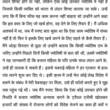
लंदन शिफ्ट होंगे या नहीं, लेकिन ऐसा कोई उपचार ज्‍योतिष में नहीं है
जिससे किसी व्‍यक्ति को भारत से लंदन शिफ्ट कराया जा सके। उन्‍हें
लगा कि मैं बिना फीस यह काम करना नहीं चाहता सो उन्‍होंने आगे कहा
कि इस काम के लिए जो खर्च होगा, वह देने के लिए तैयार हैं। मैं अधिक
आश्‍चर्य में था, जब मैं स्‍पष्‍ट बता चुका था कि ऐसा काम ज्‍योतिष में संभव
नहीं है तो फिर वे इसके लिए खर्च करने के लिए पहले से कैसे तैयार हैं।
मैंने थोड़ा विस्‍तार से पूछा तो उन्‍होंने बताया कि किसी ज्‍योतिष एप्‍प के
जरिए उन्‍होंने पिछले दिनों किसी ज्‍योतिषी से बात की थी, उसमें ज्‍योतिषी
ने यह जानकारी दी कि बजाय महिला के पति उनके साथ लंदन आने के,
उन्‍हें ही तलाक दे सकते हैं। इससे घबराई महिला ने हर प्रकार से हाथ
पांव मारने शुरू कर दिए थे। इसी क्रम में उन्‍हें मेरा कोई लेख विदेश में
बसने के संबंध में मेरी वेबसाइट पर मिला, उसे ही फॉलो करते हुए वे मुझ
तक पहुंच गई थी। जब मैंने स्‍पष्‍ट किया कि ऐसा कोई उपचार होने की
स्थिति में बजाय ज्‍योतिष अभ्‍यास करने के ट्रैवल एजेंसी खोलकर
हजारों की संख्‍या में रोजाना लोगों को विदेश भेजने का काम ही क्‍यों न