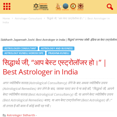
Home
Astrologer Consultant
सिद्धार्थ जी, “आप बेस्ट एस्ट्रोलॉजर हो।” | Best Astrologer in
India
Siddharth Jagannath Joshi: Best Astrologer in India | सिद्धार्थ जगन्नाथ जोशी: इंडिया का बेस्ट एस्ट्रोलॉजर
ASTROLOGER CONSULTANT
ASTROLOGY AND BUSINESS
ASTROLOGY KUNDLI HOROSCOPE
PRASHNA KUNDLI
सिद्धार्थ जी, “आप बेस्ट एस्ट्रोलॉजर हो।” |
Best Astrologer in India
अगर ज्योतिषीय सलाह (Astrological Consultancy) लेने के बाद अथवा ज्योतिषीय उपाय
(Astrological Remedies) कर लेने के बाद, जातक पलट कर ये ना कहे की, ”सिद्धार्थ जी, आपने
बेस्ट ज्योतिषीय सलाह (Best Astrological Consultancy) दी, या आपने बेस्ट ज्योतिषीय उपाय
(Best Astrological Remedies) बताए, या आप बेस्ट एस्ट्रोलॉजर (Best Astrologer) हो।“
तो लगता है की काम में कोई कमी रह गयी।
By
Astrologer Sidharth
-