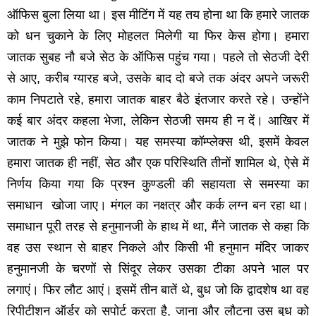
ऑफिस बुला लिया था। इस मीटिंग में यह तय होना था कि हमारे जातक
को धन चुकाने के लिए मोहलत मिलेगी या फिर केस होगा। हमारा
जातक सुबह नौ बजे सेठ के ऑफिस पहुंच गया। पहले तो सेठजी देरी
से आए, करीब ग्‍यारह बजे, उसके बाद दो बजे तक अंदर अपने जरूरी
काम निपटाते रहे, हमारा जातक बाहर बैठे इंतजार करते रहे। उन्‍होंने
कई बार अंदर कहला भेजा, लेकिन सेठजी समय ही न दें। आखिर में
जातक ने मुझे फोन किया। यह समस्‍या कॉम्‍प्‍लेक्‍स थी, इसमें केवल
हमारा जातक ही नहीं, सेठ और एक परिस्थिति तीनों शामिल थे, ऐसे में
निर्णय किया गया कि प्रश्‍न कुण्‍डली की सहायता से समस्‍या का
समाधान खोजा जाए। मंगल का नक्षत्र और कर्क लग्‍न बन रहा था।
समाधान पूरी तरह से हनुमानजी के हाथ में था, मैंने जातक से कहा कि
वह उस स्‍थान से बाहर निकले और किसी भी हनुमान मंदिर जाकर
हनुमानजी के चरणों से सिंदूर लेकर उसका टीका अपने भाल पर
लगाएं। फिर लौट आएं। इसमें तीन बातें थे, बुध जो कि द्वादशेष था वह
रिपीटीशन ऑर्डर को सपोर्ट करता है, जाना और लौटना उस बुध को