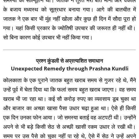
समस्‍या का सॉल्‍यूशन था। जातक ने तुरंत मेरी बात मानी और वकील
के बजाय मध्‍यस्‍थ को सूत्रधार बनाया गया। आगे की बातचीत में
जातक ने एक बार भी मुंह नहीं खोला और कुछ ही दिन में सौदा पूरा हो
गया। यहां किसी प्रकार के ज्‍योतिषी उपचार की जरूरत ही नहीं थी।
सो बिना कारण कोई उपचार भी नहीं किया गया।
प्रश्न कुंडली से अप्रत्याशित समाधान
Unexpected Remedy through Prashna Kundli
कोलकाता के एक पुराने जातक बहुत खराब समय से गुजर रहे थे, मैंने
उन्‍हें पूर्व में चेता दिया था कि फलां समय बहुत खराब जाएगा। वह समय
खराब भी जा रहा था। कई सौ करोड़ रुपए का व्‍यवसाय डूब चुका था
और बाजार का अच्‍छा खासा पैसा उधार चढ़ा हुआ था। ऐसे ही किसी
एक दिन उनका फोन आया। जो समस्‍या बताई वह अटपटी थी। उन्‍होंने
अपने से भी बड़े किसी सेठ से अच्‍छी खासी रकम उधार ले रखी थी।
समय पर उस पैसे को चुका नहीं पा रहे थे, ऐसे में सेठ ने उन्‍हें अपने