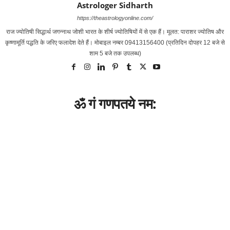
Astrologer Sidharth
https://theastrologyonline.com/
राज ज्‍योतिषी सिद्धार्थ जगन्‍नाथ जोशी भारत के शीर्ष ज्‍योतिषियों में से एक हैं। मूलत: पाराशर ज्‍योतिष और
कृष्‍णामूर्ति पद्धति के जरिए फलादेश देते हैं। मोबाइल नम्‍बर 09413156400 (प्रतिदिन दोपहर 12 बजे से
शाम 5 बजे तक उपलब्‍ध)
ॐ गं गणपतये नम: