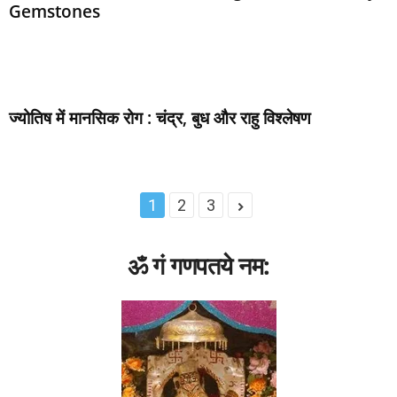
Gemstones
मंत्र (MANTRA)
राशि
राशिफल
विवाह बाधा
ज्‍योतिष में मानसिक रोग : चंद्र, बुध और राहु विश्‍लेषण
1
2
3
ॐ गं गणपतये नम: