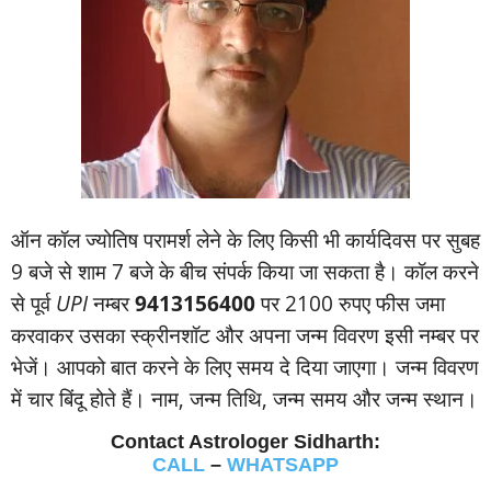
ऑन कॉल ज्‍योतिष परामर्श लेने के लिए किसी भी कार्यदिवस पर सुबह
9 बजे से शाम 7 बजे के बीच संपर्क किया जा सकता है। कॉल करने
से पूर्व
UPI
नम्‍बर
9413156400
पर 2100 रुपए फीस जमा
करवाकर उसका स्‍क्रीनशॉट और अपना जन्‍म विवरण इसी नम्‍बर पर
भेजें। आपको बात करने के लिए समय दे दिया जाएगा। जन्‍म विवरण
में चार बिंदू होते हैं। नाम, जन्‍म तिथि, जन्‍म समय और जन्‍म स्‍थान।
Contact Astrologer Sidharth:
CALL
–
WHATSAPP