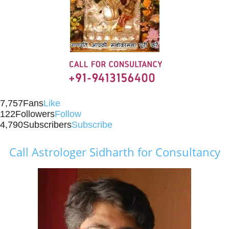
7,757
Fans
Like
122
Followers
Follow
4,790
Subscribers
Subscribe
Call Astrologer Sidharth for Consultancy