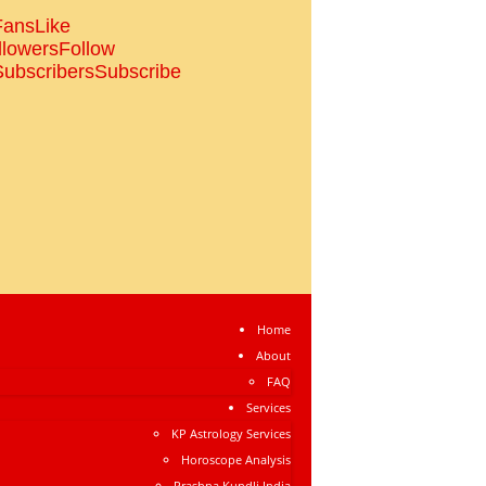
Fans
Like
llowers
Follow
Subscribers
Subscribe
Home
About
FAQ
Services
KP Astrology Services
Horoscope Analysis
Prashna Kundli India