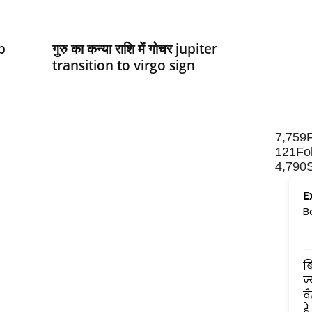
b
गुरु का कन्‍या राशि में गोचर jupiter
transition to virgo sign
7,759
121
Fo
4,790
E
B
बिना किसी लॉग-लपेट के लिख
ज्योतिषीय आलेख पढ़ती आई हूँ...
वैज्ञानिक तथ्यों पर आधारित होत
हैं....अंधानुकरण पद्धति से कोसों 