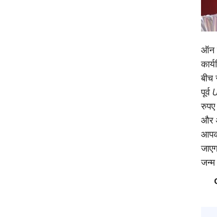
ऑन क
कार्
बीच 
पूर्व
U
रुपए
और अ
आपको
जाएगा
जन्‍