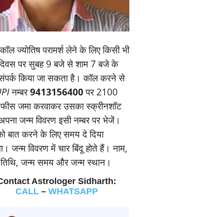
ॉल ज्‍योतिष परामर्श लेने के लिए किसी भी
यदिवस पर सुबह 9 बजे से शाम 7 बजे के
संपर्क किया जा सकता है। कॉल करने से
PI
नम्‍बर
9413156400
पर 2100
 फीस जमा करवाकर उसका स्‍क्रीनशॉट
पना जन्‍म विवरण इसी नम्‍बर पर भेजें।
 बात करने के लिए समय दे दिया
। जन्‍म विवरण में चार बिंदू होते हैं। नाम,
म तिथि, जन्‍म समय और जन्‍म स्‍थान।
Contact Astrologer Sidharth:
CALL
–
WHATSAPP