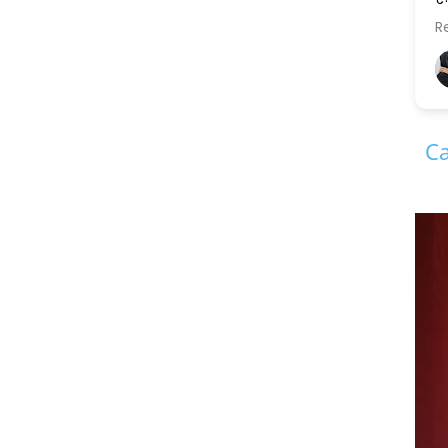
....और स्पष्ट.......सरल भाषा में......
Read more
एक सुलझी सोच के मालिक सिद्ध
जी पिछली और अगली दोनों पीढ़ि
अर्चना चावजी Archana Chaoji (मायरा की नानी)
11 years ago
सामंजस्य को बनाए रखने में 
है,और इसलिए मैं इनकी कायल हूँ..
Ca