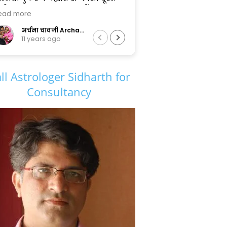
and impactful. I appreciate how
Read more
ार्थ
your guidance illuminates clarity
यों के
and hope, making life's journey
Divekananda Vidyarthi
1 year ago
सफल
smoother and more meaningful.
.....
Thank you so much!🙏🙏🙏
ll Astrologer Sidharth for
Consultancy