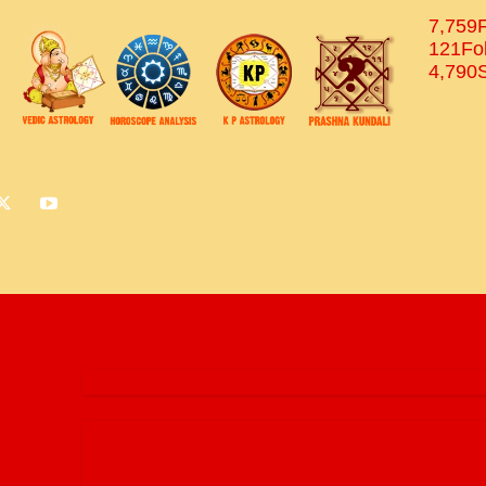
7,759
121
Fo
4,790