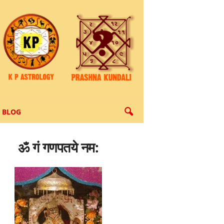
BLOG
ॐ गं गणपतये नम: