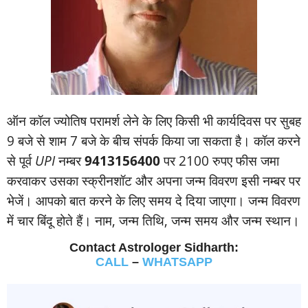
ऑन कॉल ज्‍योतिष परामर्श लेने के लिए किसी भी कार्यदिवस पर सुबह
9 बजे से शाम 7 बजे के बीच संपर्क किया जा सकता है। कॉल करने
से पूर्व
UPI
नम्‍बर
9413156400
पर 2100 रुपए फीस जमा
करवाकर उसका स्‍क्रीनशॉट और अपना जन्‍म विवरण इसी नम्‍बर पर
भेजें। आपको बात करने के लिए समय दे दिया जाएगा। जन्‍म विवरण
में चार बिंदू होते हैं। नाम, जन्‍म तिथि, जन्‍म समय और जन्‍म स्‍थान।
Contact Astrologer Sidharth:
CALL
–
WHATSAPP