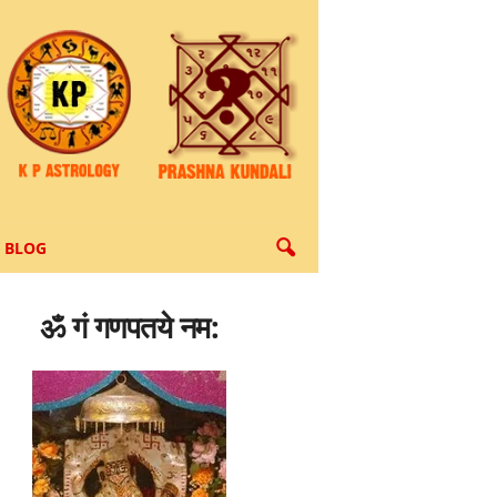
BLOG
ॐ गं गणपतये नम: