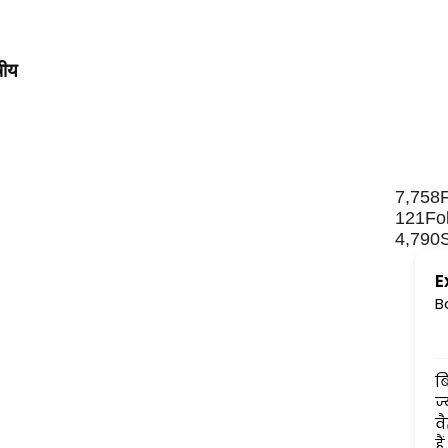
षीय
7,758
121
Fo
4,790
E
B
ब
ज
व
है