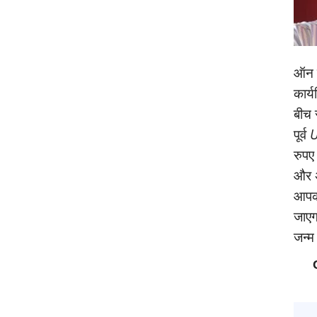
ऑन क
कार्
बीच 
पूर्व
U
रुपए
और अ
आपको
जाएगा
जन्‍