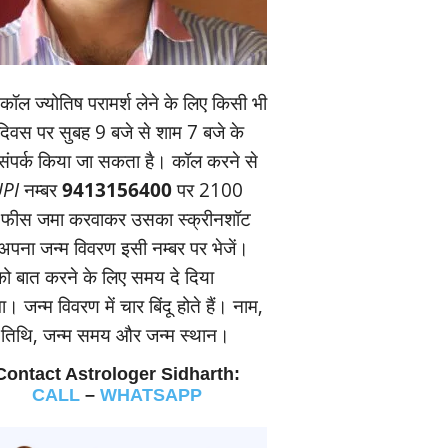
ॉल ज्‍योतिष परामर्श लेने के लिए किसी भी
यदिवस पर सुबह 9 बजे से शाम 7 बजे के
संपर्क किया जा सकता है। कॉल करने से
PI
नम्‍बर
9413156400
पर 2100
 फीस जमा करवाकर उसका स्‍क्रीनशॉट
पना जन्‍म विवरण इसी नम्‍बर पर भेजें।
 बात करने के लिए समय दे दिया
। जन्‍म विवरण में चार बिंदू होते हैं। नाम,
म तिथि, जन्‍म समय और जन्‍म स्‍थान।
Contact Astrologer Sidharth:
CALL
–
WHATSAPP