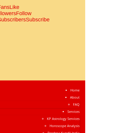
Fans
Like
llowers
Follow
Subscribers
Subscribe
Home
About
FAQ
Services
KP Astrology Services
Horoscope Analysis
Prashna Kundli India