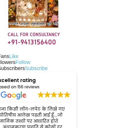
Fans
Like
llowers
Follow
Subscribers
Subscribe
xcellent rating
ased on
156 reviews
िना किसी लॉग-लपेट के लिखे गए
Your insights are trul
्योतिषीय आलेख पढ़ती आई हूँ....जो
blending accuracy wi
ैज्ञानिक तथ्यों पर आधारित होते
care that makes eve
ं....अंधानुकरण पद्धति से कोसों दूर
consultation feel dee