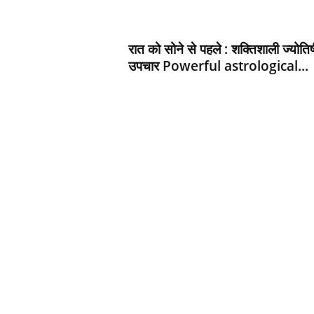
d
h
a
रात को सोने से पहले : शक्तिशाली ज्‍योति
r
उपचार Powerful astrological...
t
h