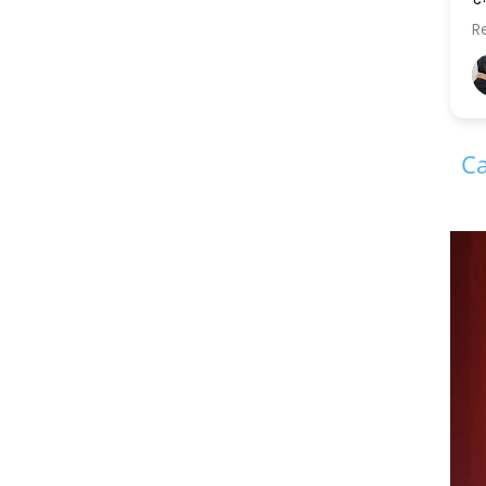
..
R
ए
ज
स
ह
Ca