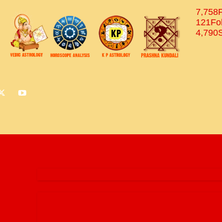
7,758
121
Fo
4,790