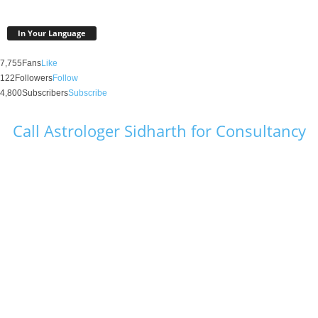
In Your Language
7,755
Fans
Like
122
Followers
Follow
4,800
Subscribers
Subscribe
Call Astrologer Sidharth for Consultancy