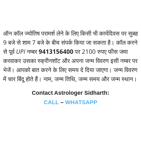
ऑन कॉल ज्‍योतिष परामर्श लेने के लिए किसी भी कार्यदिवस पर सुबह
9 बजे से शाम 7 बजे के बीच संपर्क किया जा सकता है। कॉल करने
से पूर्व
UPI
नम्‍बर
9413156400
पर 2100 रुपए फीस जमा
करवाकर उसका स्‍क्रीनशॉट और अपना जन्‍म विवरण इसी नम्‍बर पर
भेजें। आपको बात करने के लिए समय दे दिया जाएगा। जन्‍म विवरण
में चार बिंदू होते हैं। नाम, जन्‍म तिथि, जन्‍म समय और जन्‍म स्‍थान।
Contact Astrologer Sidharth:
CALL
–
WHATSAPP