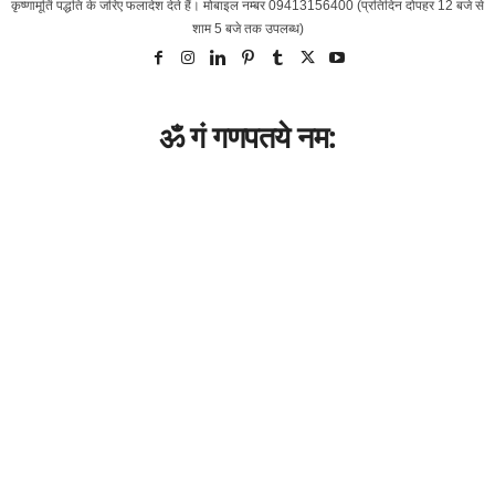
कृष्‍णामूर्ति पद्धति के जरिए फलादेश देते हैं। मोबाइल नम्‍बर 09413156400 (प्रतिदिन दोपहर 12 बजे से
शाम 5 बजे तक उपलब्‍ध)
ॐ गं गणपतये नम: