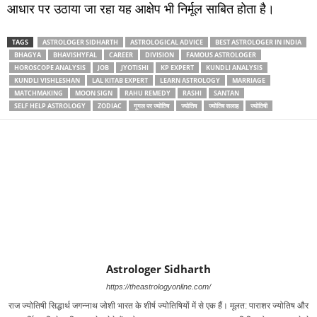
आधार पर उठाया जा रहा यह आक्षेप भी निर्मूल साबित होता है।
TAGS
ASTROLOGER SIDHARTH
ASTROLOGICAL ADVICE
BEST ASTROLOGER IN INDIA
BHAGYA
BHAVISHYFAL
CAREER
DIVISION
FAMOUS ASTROLOGER
HOROSCOPE ANALYSIS
JOB
JYOTISHI
KP EXPERT
KUNDLI ANALYSIS
KUNDLI VISHLESHAN
LAL KITAB EXPERT
LEARN ASTROLOGY
MARRIAGE
MATCHMAKING
MOON SIGN
RAHU REMEDY
RASHI
SANTAN
SELF HELP ASTROLOGY
ZODIAC
गूगल पर ज्‍योतिष
ज्‍योतिष
ज्‍योतिष सलाह
ज्‍योतिषी
Astrologer Sidharth
https://theastrologyonline.com/
राज ज्‍योतिषी सिद्धार्थ जगन्‍नाथ जोशी भारत के शीर्ष ज्‍योतिषियों में से एक हैं। मूलत: पाराशर ज्‍योतिष और