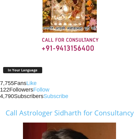
In Your Language
7,755
Fans
Like
122
Followers
Follow
4,790
Subscribers
Subscribe
Call Astrologer Sidharth for Consultancy