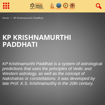
Home
KP Krishnamurthi Paddhati
KP KRISHNAMURTHI
PADDHATI
AQUARIUS (KUMBH | कुम्भ)
ARIES (MESH | मेष)
ASTROLOGER CONSULTANT
ASTROLOGY AND BUSINESS
KP Krishnamurthi Paddhati is a system of astrological
ASTROLOGY BOOKS
ASTROLOGY CALCULATION
predictions that uses the principles of Vedic and
ASTROLOGY CONSULTANCY
ASTROLOGY KUNDLI HOROSCOPE
Western astrology, as well as the concept of
ASTROLOGY PJ
ASTRONOMY
BLACKMAGIC
Nakshatras or constellations. It was developed by
BUDH MAHADASHA (बुध महादशा)
CANCER (KARK | कर्क)
late Prof. K.S. Krishnamurthy in the 20th century.
CAPRICORN (MAKAR | मकर)
CAREER ASTROLOGY
CELEBRITY HOROSCOPE ANALYSIS
CHANDRAMA MAHADASHA (चंद्रमा महादशा)
CHILD ASTROLOGY
DREAMS
DREAMS MAGAZINE
GEM STONE
GEM STONE MAGAZINE
GEMINI (MITHUN | मिथुन)
GURU MAHADASHA (गुरु महादशा)
HEALTH ASTROLOGY
HINDU FESTIVAL