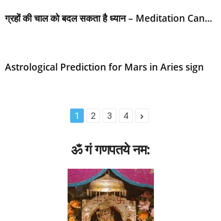
YOGA
ZODIAC SIGNS
अंक ज्योतिष
ज्‍योतिष समाचार
टोटके
त्‍योहार
पंच महापुरुष योग (PANCH MAHAPURUSH YOG)
पूजा पाठ
ग्रहों की चाल को बदल सकता है ध्यान – Meditation Can...
मंत्र (MANTRA)
राशि
राशिफल
विवाह बाधा
Astrological Prediction for Mars in Aries sign
1
2
3
4
ॐ गं गणपतये नम: