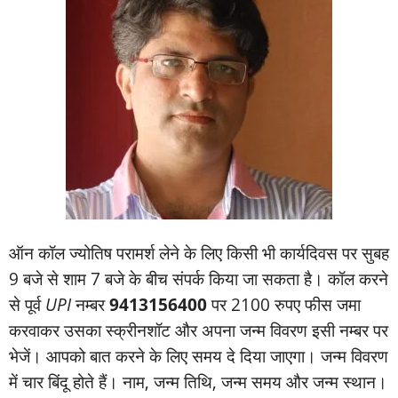
ऑन कॉल ज्‍योतिष परामर्श लेने के लिए किसी भी कार्यदिवस पर सुबह
9 बजे से शाम 7 बजे के बीच संपर्क किया जा सकता है। कॉल करने
से पूर्व
UPI
नम्‍बर
9413156400
पर 2100 रुपए फीस जमा
करवाकर उसका स्‍क्रीनशॉट और अपना जन्‍म विवरण इसी नम्‍बर पर
भेजें। आपको बात करने के लिए समय दे दिया जाएगा। जन्‍म विवरण
में चार बिंदू होते हैं। नाम, जन्‍म तिथि, जन्‍म समय और जन्‍म स्‍थान।