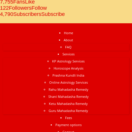
7,755
Fans
Like
122
Followers
Follow
4,790
Subscribers
Subscribe
Home
About
FAQ
Services
KP Astrology Services
Horoscope Analysis
Prashna Kundli India
Online Astrology Services
Rahu Mahadasha Remedy
Shani Mahadasha Remedy
Ketu Mahadasha Remedy
Guru Mahadasha Remedy
Fees
Payment options
Contact