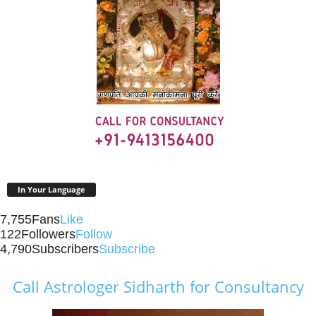
In Your Language
7,755
Fans
Like
122
Followers
Follow
4,790
Subscribers
Subscribe
Call Astrologer Sidharth for Consultancy