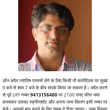
ऑन कॉल ज्‍योतिष परामर्श लेने के लिए किसी भी कार्यदिवस पर सुबह
9 बजे से शाम 7 बजे के बीच संपर्क किया जा सकता है। कॉल करने
से पूर्व
UPI
नम्‍बर
9413156400
पर 2100 रुपए फीस जमा
करवाकर उसका स्‍क्रीनशॉट और अपना जन्‍म विवरण इसी नम्‍बर पर
भेजें। आपको बात करने के लिए समय दे दिया जाएगा। जन्‍म विवरण