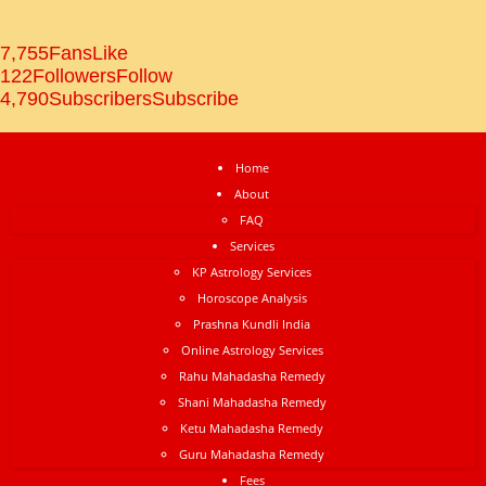
7,755
Fans
Like
122
Followers
Follow
4,790
Subscribers
Subscribe
Home
About
FAQ
Services
KP Astrology Services
Horoscope Analysis
Prashna Kundli India
Online Astrology Services
Rahu Mahadasha Remedy
Shani Mahadasha Remedy
Ketu Mahadasha Remedy
Guru Mahadasha Remedy
Fees