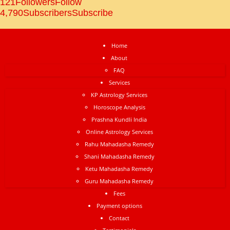
121
Followers
Follow
4,790
Subscribers
Subscribe
Home
About
FAQ
Services
KP Astrology Services
Horoscope Analysis
Prashna Kundli India
Online Astrology Services
Rahu Mahadasha Remedy
Shani Mahadasha Remedy
Ketu Mahadasha Remedy
Guru Mahadasha Remedy
Fees
Payment options
Contact