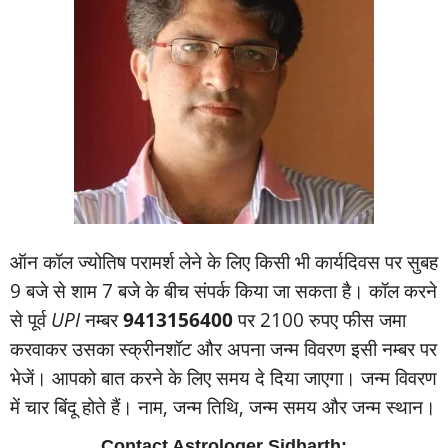
ऑन कॉल ज्‍योतिष परामर्श लेने के लिए किसी भी कार्यदिवस पर सुबह
9 बजे से शाम 7 बजे के बीच संपर्क किया जा सकता है। कॉल करने
से पूर्व
UPI
नम्‍बर
9413156400
पर 2100 रुपए फीस जमा
करवाकर उसका स्‍क्रीनशॉट और अपना जन्‍म विवरण इसी नम्‍बर पर
भेजें। आपको बात करने के लिए समय दे दिया जाएगा। जन्‍म विवरण
में चार बिंदू होते हैं। नाम, जन्‍म तिथि, जन्‍म समय और जन्‍म स्‍थान।
Contact Astrologer Sidharth: