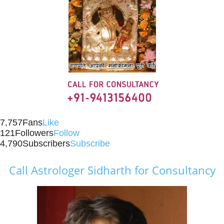
7,757
Fans
Like
121
Followers
Follow
4,790
Subscribers
Subscribe
Call Astrologer Sidharth for Consultancy