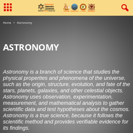
Home
Astronomy
ASTRONOMY
AQUARIUS (KUMBH | कुम्भ)
ARIES (MESH | मेष)
ASTROLOGER CONSULTANT
ASTROLOGY AND BUSINESS
Astronomy is a branch of science that studies the
ASTROLOGY BOOKS
ASTROLOGY CALCULATION
physical properties and phenomena of the universe,
ASTROLOGY CONSULTANCY
ASTROLOGY KUNDLI HOROSCOPE
such as the origin, structure, evolution, and fate of the
ASTROLOGY PJ
ASTRONOMY
BLACKMAGIC
stars, planets, galaxies, and other celestial objects.
BUDH MAHADASHA (बुध महादशा)
CANCER (KARK | कर्क)
Astronomy uses observation, experimentation,
CAPRICORN (MAKAR | मकर)
CAREER ASTROLOGY
measurement, and mathematical analysis to gather
CELEBRITY HOROSCOPE ANALYSIS
CHANDRAMA MAHADASHA (चंद्रमा महादशा)
scientific data and test hypotheses about the cosmos.
CHILD ASTROLOGY
DREAMS
DREAMS MAGAZINE
GEM STONE
Astronomy is a true science, because it follows the
GEM STONE MAGAZINE
GEMINI (MITHUN | मिथुन)
scientific method and provides verifiable evidence for
GURU MAHADASHA (गुरु महादशा)
HEALTH ASTROLOGY
HINDU FESTIVAL
its findings.
HOROSCOPE
JAIN ASTROLOGY (जैन ज्योतिष)
JAIN MANTRA (जैन मंत्र)