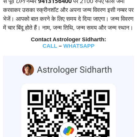
से पूर्व
UPI
नम्‍बर
9413156400
पर 2100 रुपए फीस जमा
करवाकर उसका स्‍क्रीनशॉट और अपना जन्‍म विवरण इसी नम्‍बर पर
भेजें। आपको बात करने के लिए समय दे दिया जाएगा। जन्‍म विवरण
में चार बिंदू होते हैं। नाम, जन्‍म तिथि, जन्‍म समय और जन्‍म स्‍थान।
Contact Astrologer Sidharth:
CALL
–
WHATSAPP