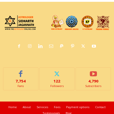
7,754
122
4,790
Fans
Followers
Subscribers
Home
About
Services
Fees
Payment options
Contact
Testimonials
Blog