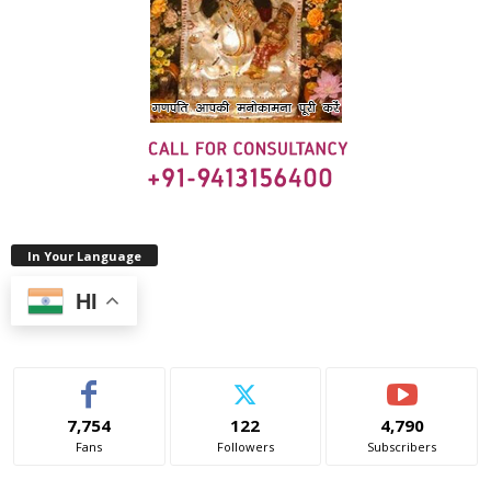
In Your Language
HI
7,754
122
4,790
Fans
Followers
Subscribers