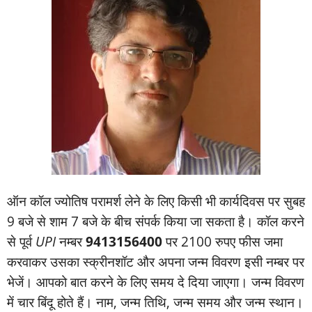
ऑन कॉल ज्‍योतिष परामर्श लेने के लिए किसी भी कार्यदिवस पर सुबह
9 बजे से शाम 7 बजे के बीच संपर्क किया जा सकता है। कॉल करने
से पूर्व
UPI
नम्‍बर
9413156400
पर 2100 रुपए फीस जमा
करवाकर उसका स्‍क्रीनशॉट और अपना जन्‍म विवरण इसी नम्‍बर पर
भेजें। आपको बात करने के लिए समय दे दिया जाएगा। जन्‍म विवरण
में चार बिंदू होते हैं। नाम, जन्‍म तिथि, जन्‍म समय और जन्‍म स्‍थान।