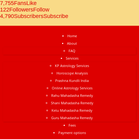
7,755
Fans
Like
122
Followers
Follow
4,790
Subscribers
Subscribe
Home
About
FAQ
Services
KP Astrology Services
Horoscope Analysis
Prashna Kundli India
Online Astrology Services
Rahu Mahadasha Remedy
Shani Mahadasha Remedy
Ketu Mahadasha Remedy
Guru Mahadasha Remedy
Fees
Payment options